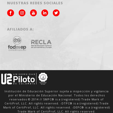
NUESTRAS REDES SOCIALES
AFILIADOS A:
Institución de Educación Superior sujeta a inspección y vigilancia
por el Ministerio de Educación Nacional. Todos los derechos
reservados © 2014 // SMPC® is a (registered) Trade Mark of
CertiProf, LLC. All rights reserved. -DTPC® is a (registered) Trade
Mark of CertiProf, LLC. All rights reserved. -DEPC® is a (registered)
Trade Mark of CertiProf, LLC. All rights reserved.