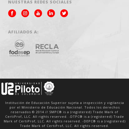
NUESTRAS REDES SOCIALES
AFILIADOS A:
Institución de Educación Superior sujeta a inspección y vigilancia
por el Ministerio de Educación Nacional. Todos los derechos
reservados © 2014 // SMPC® is a (registered) Trade Mark of
CertiProf, LLC. All rights reserved. -DTPC® is a (registered) Trade
Mark of CertiProf, LLC. All rights reserved. -DEPC® is a (registered)
Trade Mark of CertiProf, LLC. All rights reserved.