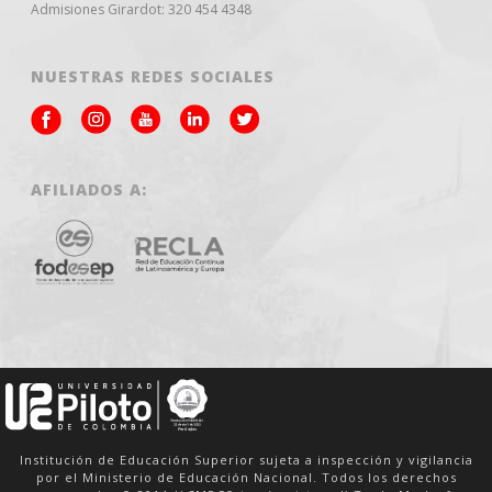
Admisiones Girardot: 320 454 4348
NUESTRAS REDES SOCIALES
AFILIADOS A:
Institución de Educación Superior sujeta a inspección y vigilancia
por el Ministerio de Educación Nacional. Todos los derechos