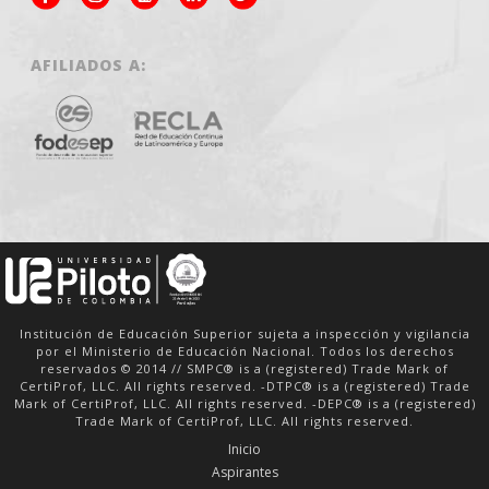
AFILIADOS A:
Institución de Educación Superior sujeta a inspección y vigilancia
por el Ministerio de Educación Nacional. Todos los derechos
reservados © 2014 // SMPC® is a (registered) Trade Mark of
CertiProf, LLC. All rights reserved. -DTPC® is a (registered) Trade
Mark of CertiProf, LLC. All rights reserved. -DEPC® is a (registered)
Trade Mark of CertiProf, LLC. All rights reserved.
Inicio
Aspirantes