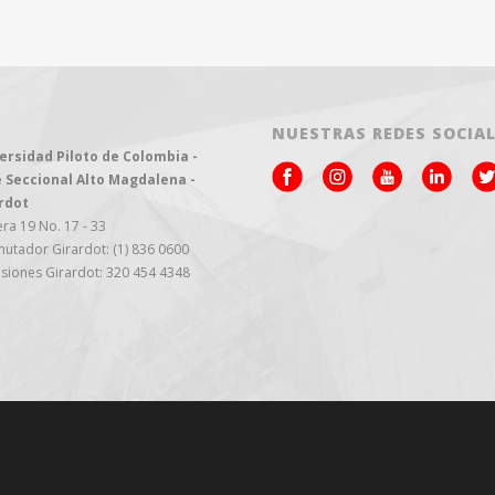
NUESTRAS REDES SOCIA
ersidad Piloto de Colombia -
 Seccional Alto Magdalena -
rdot
ra 19 No. 17 - 33
utador Girardot: (1) 836 0600
siones Girardot: 320 454 4348