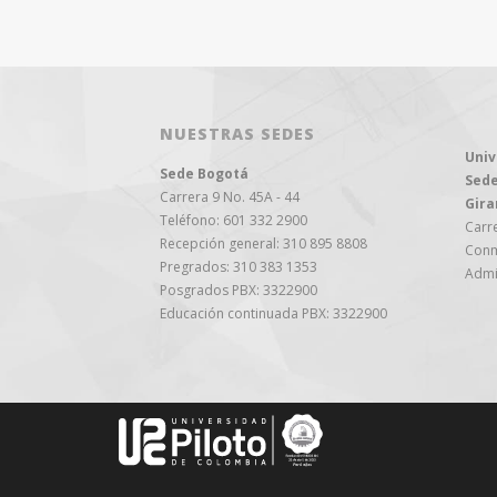
NUESTRAS SEDES
Univ
Sede Bogotá
Sede
Carrera 9 No. 45A - 44
Gira
Teléfono: 601 332 2900
Carre
Recepción general: 310 895 8808
Conm
Pregrados: 310 383 1353
Admi
Posgrados PBX: 3322900
Educación continuada PBX: 3322900