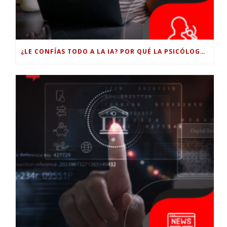
¿LE CONFÍAS TODO A LA IA? POR QUÉ LA PSICÓLOGA DICE QUE ESO PUEDE COSTARTE TUS PROPIAS HABILIDADES