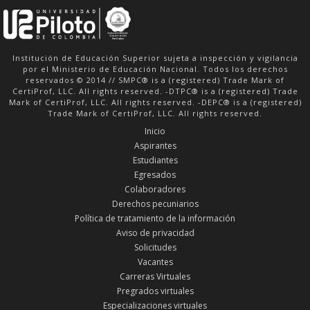
Institución de Educación Superior sujeta a inspección y vigilancia
por el Ministerio de Educación Nacional. Todos los derechos
reservados © 2014 // SMPC® is a (registered) Trade Mark of
CertiProf, LLC. All rights reserved. -DTPC® is a (registered) Trade
Mark of CertiProf, LLC. All rights reserved. -DEPC® is a (registered)
Trade Mark of CertiProf, LLC. All rights reserved.
Inicio
Aspirantes
Estudiantes
Egresados
Colaboradores
Derechos pecuniarios
Política de tratamiento de la información
Aviso de privacidad
Solicitudes
Vacantes
Carreras Virtuales
Pregrados virtuales
Especializaciones virtuales