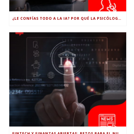
¿LE CONFÍAS TODO A LA IA? POR QUÉ LA PSICÓLOGA DICE QUE ESO PUEDE COSTARTE TUS PROPIAS HABILIDADES
FINTECH Y FINANZAS ABIERTAS: RETOS PARA EL NUEVO GOBIERNO COLOMBIANO