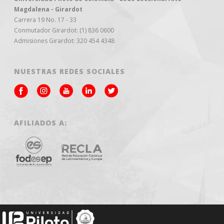
Magdalena - Girardot
Carrera 19 No. 17 - 33
Conmutador Girardot: (1) 836 0600
Admisiones Girardot: 320 454 4348
NUESTRAS REDES SOCIALES
AFILIADOS A: