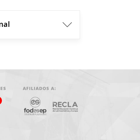
nal
LES
AFILIADOS A: