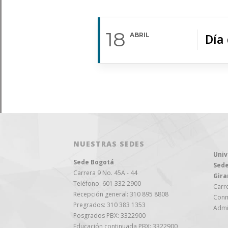
18
ABRIL
Día
NUESTRAS SEDES
Univ
Sede Bogotá
Sede
Carrera 9 No. 45A - 44
Gira
Teléfono: 601 332 2900
Carre
Recepción general: 310 895 8808
Conm
Pregrados: 310 383 1353
Admi
Posgrados PBX: 3322900
Educación continuada PBX: 3322900