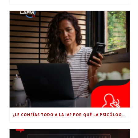
¿LE CONFÍAS TODO A LA IA? POR QUÉ LA PSICÓLOGA DICE QUE ESO PUEDE COSTARTE TUS PROPIAS HABILIDADES