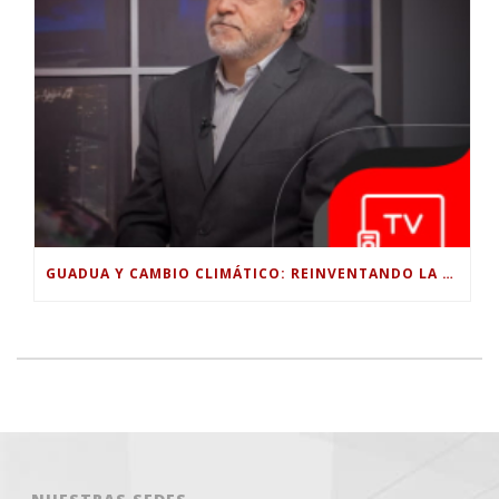
GUADUA Y CAMBIO CLIMÁTICO: REINVENTANDO LA CONSTRUCCIÓN SOSTENIBLE EN COLOMBIA