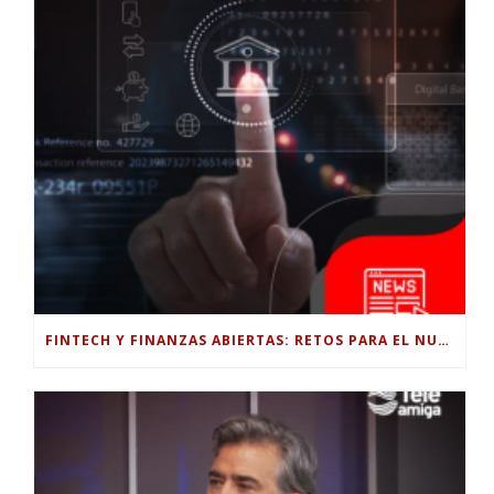
FINTECH Y FINANZAS ABIERTAS: RETOS PARA EL NUEVO GOBIERNO COLOMBIANO