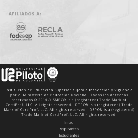
AFILIADOS A:
Institución de Educación Superior sujeta a inspección y vigilancia
por el Ministerio de Educación Nacional. Todos los derechos
reservados © 2014 // SMPC® is a (registered) Trade Mark of
CertiProf, LLC. All rights reserved. -DTPC® is a (registered) Trade
Mark of CertiProf, LLC. All rights reserved. -DEPC® is a (registered)
Trade Mark of CertiProf, LLC. All rights reserved.
Inicio
Aspirantes
Estudiantes