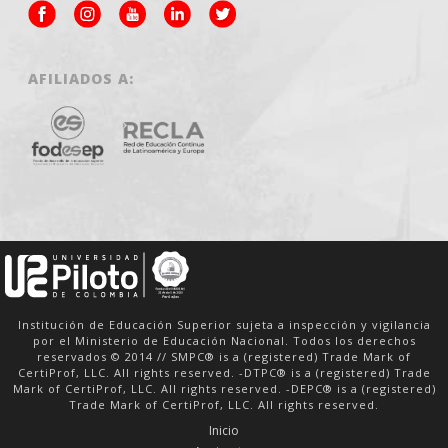
AFILIADOS A:
Institución de Educación Superior sujeta a inspección y vigilancia
por el Ministerio de Educación Nacional. Todos los derechos
reservados © 2014 // SMPC® is a (registered) Trade Mark of
CertiProf, LLC. All rights reserved. -DTPC® is a (registered) Trade
Mark of CertiProf, LLC. All rights reserved. -DEPC® is a (registered)
Trade Mark of CertiProf, LLC. All rights reserved.
Inicio