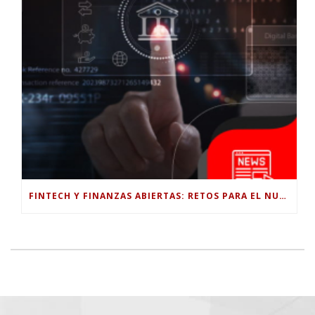
FINTECH Y FINANZAS ABIERTAS: RETOS PARA EL NUEVO GOBIERNO COLOMBIANO