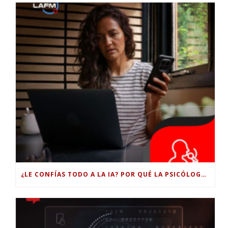
¿LE CONFÍAS TODO A LA IA? POR QUÉ LA PSICÓLOGA DICE QUE ESO PUEDE COSTARTE TUS PROPIAS HABILIDADES