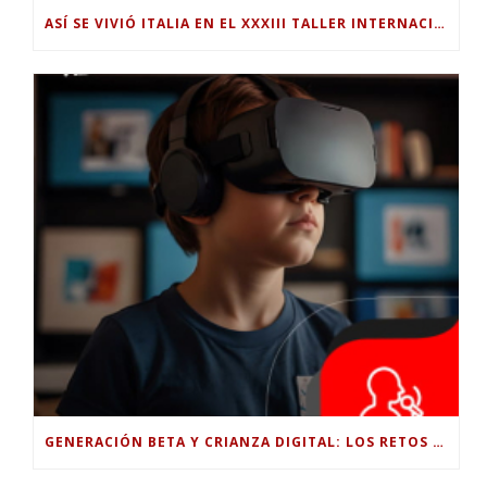
ASÍ SE VIVIÓ ITALIA EN EL XXXIII TALLER INTERNACIONAL INTERDISCIPLINAR
GENERACIÓN BETA Y CRIANZA DIGITAL: LOS RETOS DE CRIAR HIJOS EN LA ERA DE LA INTELIGENCIA ARTIFICIAL