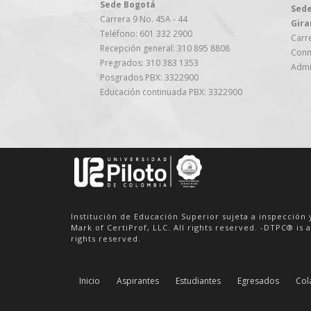
Sede Bogotá
Sede
Carrera 9 No. 45A - 44
Gira
Teléfono: 601 332 2900
Carre
Recepción general: 310 895 8808
Conm
Pregrados: 310 383 1353
Admi
Posgrados PBX: 3322900
Educación continuada PBX: 3322900
Institución de Educación Superior sujeta a inspección 
Mark of CertiProf, LLC. All rights reserved. -DTPC® is a
rights reserved.
Inicio
Aspirantes
Estudiantes
Egresados
Col