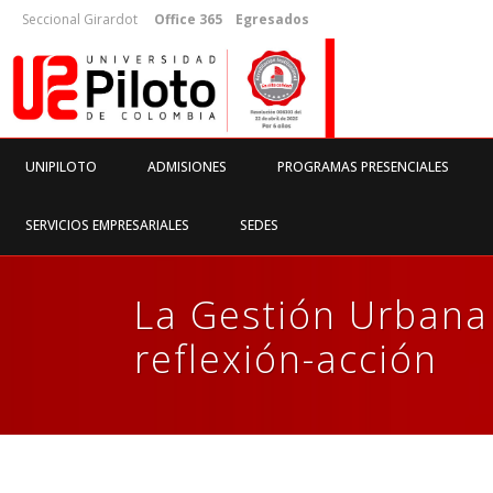
Seccional Girardot
Office 365
Egresados
UNIPILOTO
ADMISIONES
PROGRAMAS PRESENCIALES
SERVICIOS EMPRESARIALES
SEDES
La Gestión Urbana
reflexión-acción