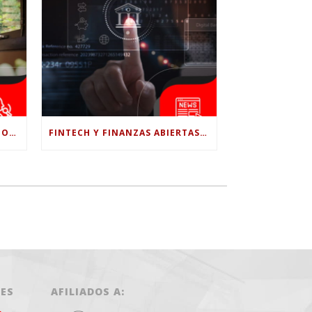
¿LE CONFÍAS TODO A LA IA? POR QUÉ LA PSICÓLOGA DICE QUE ESO PUEDE COSTARTE TUS PROPIAS HABILIDADES
FINTECH Y FINANZAS ABIERTAS: RETOS PARA EL NUEVO GOBIERNO COLOMBIANO
LES
AFILIADOS A: