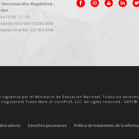
 Seccional Alto Magdalena -
rdot
ra 19 No. 17 - 33
utador Girardot: (1) 836 0600
siones Girardot: 320 454 4348
y vigilancia por el Ministerio de Educación Nacional. Todos los derech
 (registered) Trade Mark of CertiProf, LLC. All rights reserved. -DEPC® i
aboradores
Derechos pecuniarios
Política de tratamiento de la inform