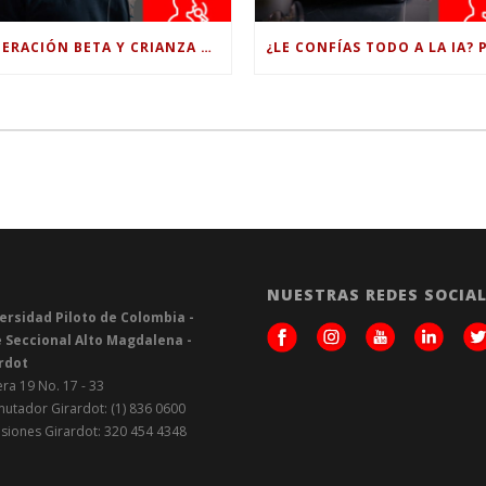
GENERACIÓN BETA Y CRIANZA DIGITAL: LOS RETOS DE CRIAR HIJOS EN LA ERA DE LA INTELIGENCIA ARTIFICIAL
NUESTRAS REDES SOCIA
ersidad Piloto de Colombia -
 Seccional Alto Magdalena -
rdot
ra 19 No. 17 - 33
utador Girardot: (1) 836 0600
siones Girardot: 320 454 4348