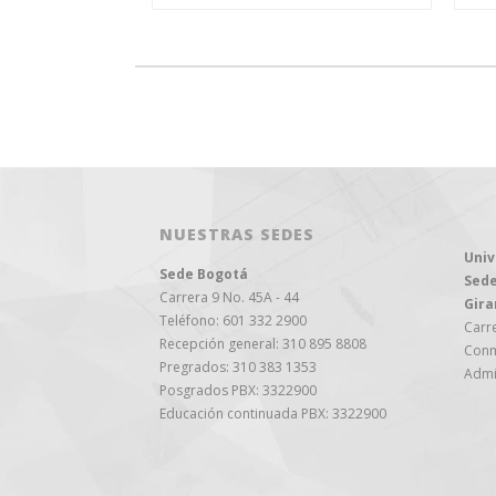
NUESTRAS SEDES
Univ
Sede Bogotá
Sede
Carrera 9 No. 45A - 44
Gira
Teléfono: 601 332 2900
Carre
Recepción general: 310 895 8808
Conm
Pregrados: 310 383 1353
Admi
Posgrados PBX: 3322900
Educación continuada PBX: 3322900