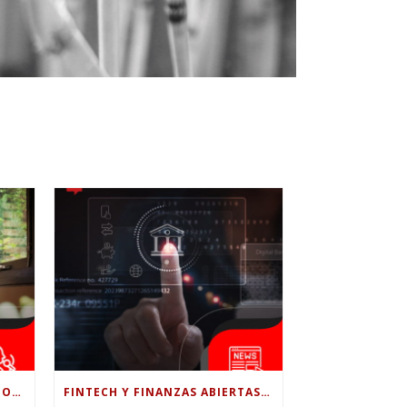
¿LE CONFÍAS TODO A LA IA? POR QUÉ LA PSICÓLOGA DICE QUE ESO PUEDE COSTARTE TUS PROPIAS HABILIDADES
FINTECH Y FINANZAS ABIERTAS: RETOS PARA EL NUEVO GOBIERNO COLOMBIANO