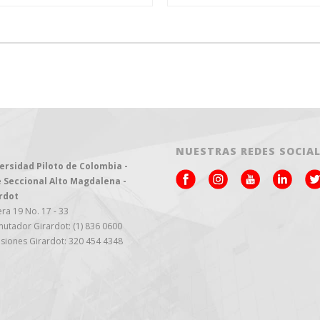
NUESTRAS REDES SOCIA
ersidad Piloto de Colombia -
 Seccional Alto Magdalena -
rdot
ra 19 No. 17 - 33
utador Girardot: (1) 836 0600
siones Girardot: 320 454 4348