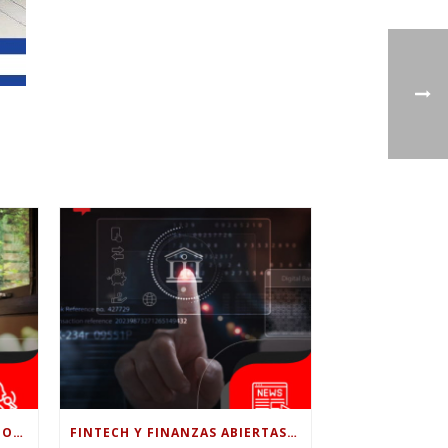
¿LE CONFÍAS TODO A LA IA? POR QUÉ LA PSICÓLOGA DICE QUE ESO PUEDE COSTARTE TUS PROPIAS HABILIDADES
FINTECH Y FINANZAS ABIERTAS: RETOS PARA EL NUEVO GOBIERNO COLOMBIANO