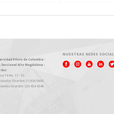
NUESTRAS REDES SOCIA
ersidad Piloto de Colombia -
 Seccional Alto Magdalena -
rdot
ra 19 No. 17 - 33
utador Girardot: (1) 836 0600
siones Girardot: 320 454 4348