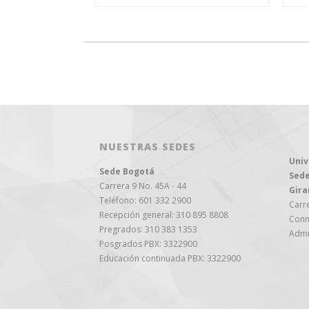
NUESTRAS SEDES
Univ
Sede Bogotá
Sede
Carrera 9 No. 45A - 44
Gira
Teléfono: 601 332 2900
Carre
Recepción general: 310 895 8808
Conm
Pregrados: 310 383 1353
Admi
Posgrados PBX: 3322900
Educación continuada PBX: 3322900