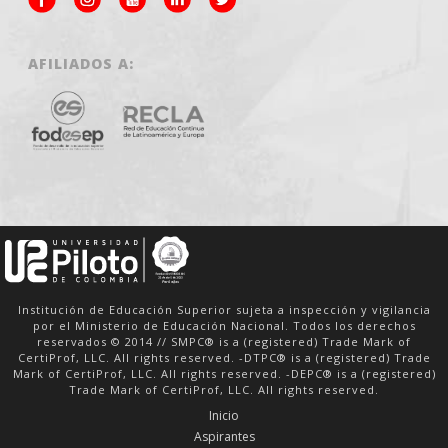
AFILIADOS A:
Institución de Educación Superior sujeta a inspección y vigilancia
por el Ministerio de Educación Nacional. Todos los derechos
reservados © 2014 // SMPC® is a (registered) Trade Mark of
CertiProf, LLC. All rights reserved. -DTPC® is a (registered) Trade
Mark of CertiProf, LLC. All rights reserved. -DEPC® is a (registered)
Trade Mark of CertiProf, LLC. All rights reserved.
Inicio
Aspirantes