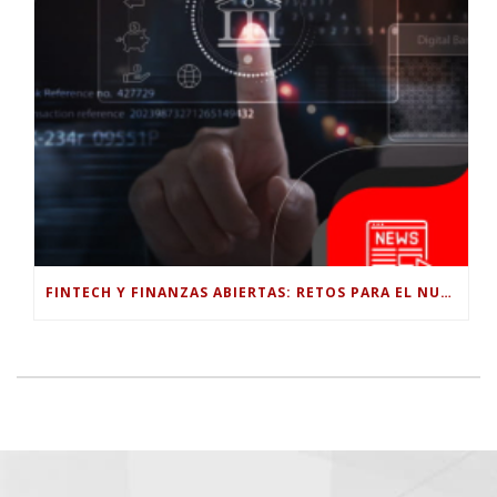
FINTECH Y FINANZAS ABIERTAS: RETOS PARA EL NUEVO GOBIERNO COLOMBIANO