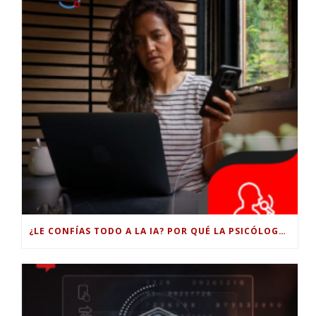
¿LE CONFÍAS TODO A LA IA? POR QUÉ LA PSICÓLOGA DICE QUE ESO PUEDE COSTARTE TUS PROPIAS HABILIDADES