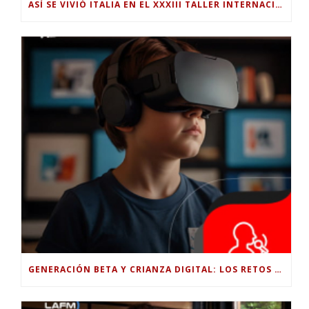
ASÍ SE VIVIÓ ITALIA EN EL XXXIII TALLER INTERNACIONAL INTERDISCIPLINAR
GENERACIÓN BETA Y CRIANZA DIGITAL: LOS RETOS DE CRIAR HIJOS EN LA ERA DE LA INTELIGENCIA ARTIFICIAL