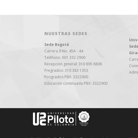
NUESTRAS SEDES
Univ
Sede Bogotá
Sede
Carrera 9 No. 45A - 44
Gira
Teléfono: 601 332 2900
Carre
Recepción general: 310 895 8808
Conm
Pregrados: 310 383 1353
Admi
Posgrados PBX: 3322900
Educación continuada PBX: 3322900