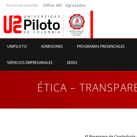
Seccional Girardot
Office 365
Egresados
UNIPILOTO
ADMISIONES
PROGRAMAS PRESENCIALES
SERVICIOS EMPRESARIALES
SEDES
ÉTICA – TRANSPAR
El Programa de Contaduría Pú