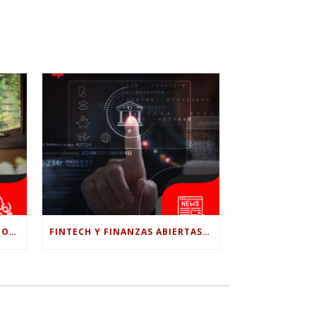
¿LE CONFÍAS TODO A LA IA? POR QUÉ LA PSICÓLOGA DICE QUE ESO PUEDE COSTARTE TUS PROPIAS HABILIDADES
FINTECH Y FINANZAS ABIERTAS: RETOS PARA EL NUEVO GOBIERNO COLOMBIANO