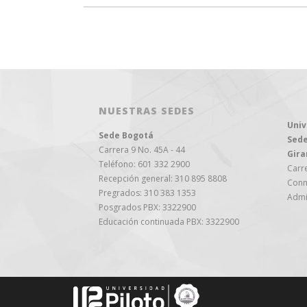
NUESTRAS SEDES
Univ
Sede Bogotá
Sede
Carrera 9 No. 45A - 44
Gira
Teléfono: 601 332 2900
Carre
Recepción general: 310 895 8808
Conm
Pregrados: 310 383 1353
Admi
Posgrados PBX: 3322900
Educación continuada PBX: 3322900