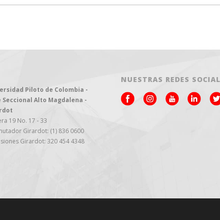
NUESTRAS REDES SOCIA
ersidad Piloto de Colombia -
 Seccional Alto Magdalena -
rdot
ra 19 No. 17 - 33
utador Girardot: (1) 836 0600
siones Girardot: 320 454 4348