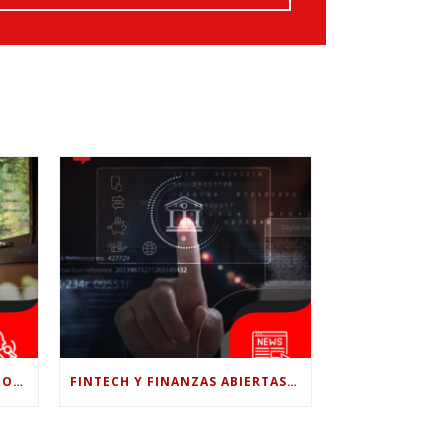
¿LE CONFÍAS TODO A LA IA? POR QUÉ LA PSICÓLOGA DICE QUE ESO PUEDE COSTARTE TUS PROPIAS HABILIDADES
FINTECH Y FINANZAS ABIERTAS: RETOS PARA EL NUEVO GOBIERNO COLOMBIANO