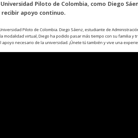
 Universidad Piloto de Colombia, como Diego Sáenz,
 recibir apoyo continuo.
 Universidad Piloto de Colombia. Diego Sáenz, estudiante de Administraci
la modalidad virtual, Diego ha podido pasar más tiempo con su familia y t
 el apoyo necesario de la universidad. ¡Únete tú también y vive una experi