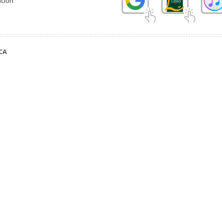
ación
CA