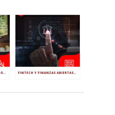
¿LE CONFÍAS TODO A LA IA? POR QUÉ LA PSICÓLOGA DICE QUE ESO PUEDE COSTARTE TUS PROPIAS HABILIDADES
FINTECH Y FINANZAS ABIERTAS: RETOS PARA EL NUEVO GOBIERNO COLOMBIANO