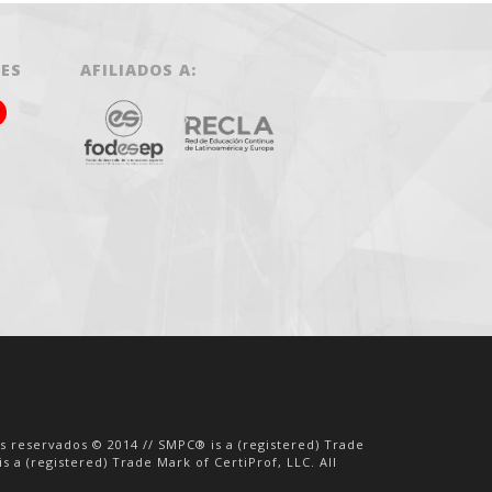
LES
AFILIADOS A:
os reservados © 2014 // SMPC® is a (registered) Trade
s a (registered) Trade Mark of CertiProf, LLC. All