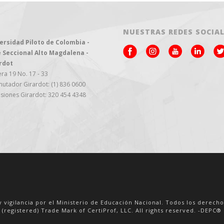
NUESTRAS REDES SOCIA
ersidad Piloto de Colombia -
 Seccional Alto Magdalena -
rdot
ra 19 No. 17 - 33
utador Girardot: (1) 836 0600
siones Girardot: 320 454 4348
y vigilancia por el Ministerio de Educación Nacional. Todos los derech
 (registered) Trade Mark of CertiProf, LLC. All rights reserved. -DEPC® i