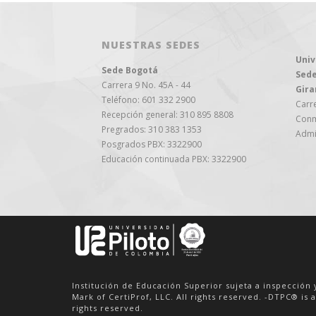
NUESTRAS SEDES
Univ
Sede Bogotá
Sede
Carrera 9 No. 45A - 44
Gira
Teléfono: 601 332 2900
Carre
Recepción general: 310 895 8808
Conm
Pregrados: 310 383 1353
Admi
Posgrados PBX: 3322900
Educación continuada PBX: 3322900
Institución de Educación Superior sujeta a inspección 
Mark of CertiProf, LLC. All rights reserved. -DTPC® is a
rights reserved.