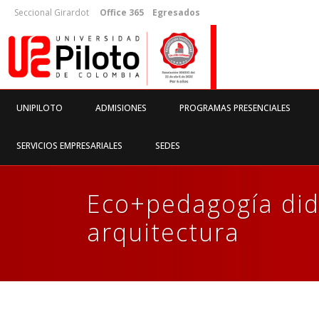
Seccional Girardot
Office 365
Egresados
UNIPILOTO
ADMISIONES
PROGRAMAS PRESENCIALES
SERVICIOS EMPRESARIALES
SEDES
Eco+pedagogía did
arquitectura