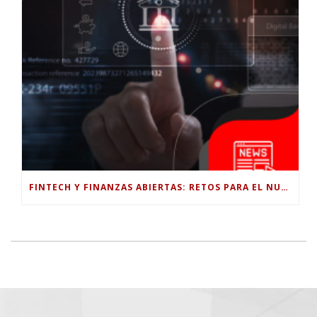
FINTECH Y FINANZAS ABIERTAS: RETOS PARA EL NUEVO GOBIERNO COLOMBIANO