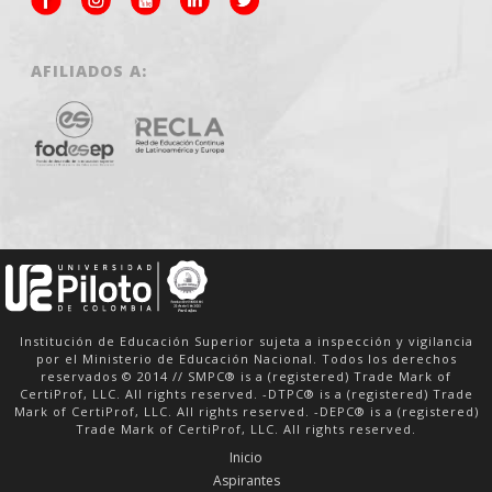
AFILIADOS A:
Institución de Educación Superior sujeta a inspección y vigilancia
por el Ministerio de Educación Nacional. Todos los derechos
reservados © 2014 // SMPC® is a (registered) Trade Mark of
CertiProf, LLC. All rights reserved. -DTPC® is a (registered) Trade
Mark of CertiProf, LLC. All rights reserved. -DEPC® is a (registered)
Trade Mark of CertiProf, LLC. All rights reserved.
Inicio
Aspirantes