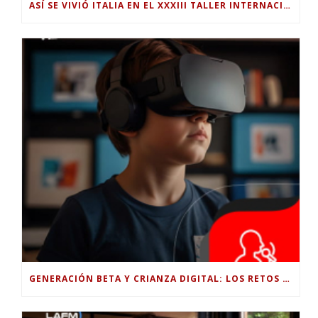
ASÍ SE VIVIÓ ITALIA EN EL XXXIII TALLER INTERNACIONAL INTERDISCIPLINAR
GENERACIÓN BETA Y CRIANZA DIGITAL: LOS RETOS DE CRIAR HIJOS EN LA ERA DE LA INTELIGENCIA ARTIFICIAL