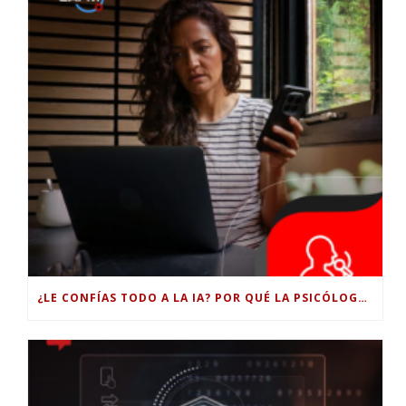
¿LE CONFÍAS TODO A LA IA? POR QUÉ LA PSICÓLOGA DICE QUE ESO PUEDE COSTARTE TUS PROPIAS HABILIDADES