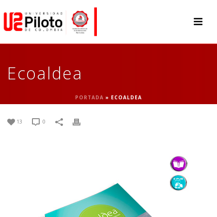
Ecoaldea
PORTADA
»
ECOALDEA
13
0