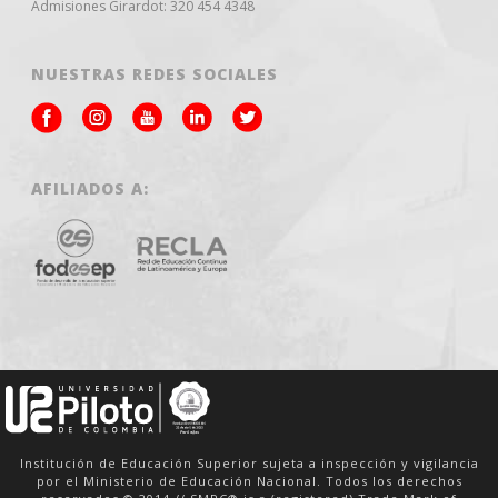
Admisiones Girardot: 320 454 4348
NUESTRAS REDES SOCIALES
AFILIADOS A:
Institución de Educación Superior sujeta a inspección y vigilancia
por el Ministerio de Educación Nacional. Todos los derechos