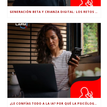
GENERACIÓN BETA Y CRIANZA DIGITAL: LOS RETOS DE CRIAR HIJOS EN LA ERA DE LA INTELIGENCIA ARTIFICIAL
¿LE CONFÍAS TODO A LA IA? POR QUÉ LA PSICÓLOGA DICE QUE ESO PUEDE COSTARTE TUS PROPIAS HABILIDADES