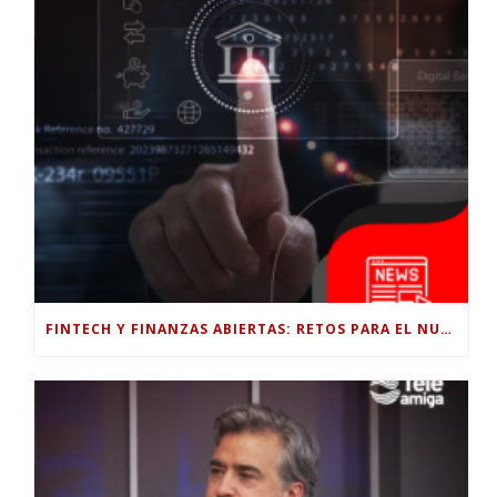
FINTECH Y FINANZAS ABIERTAS: RETOS PARA EL NUEVO GOBIERNO COLOMBIANO