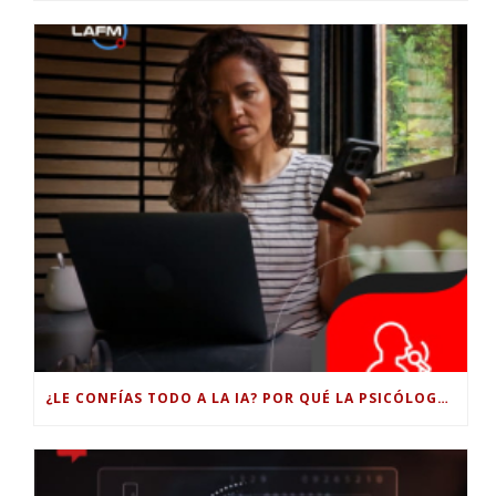
¿LE CONFÍAS TODO A LA IA? POR QUÉ LA PSICÓLOGA DICE QUE ESO PUEDE COSTARTE TUS PROPIAS HABILIDADES