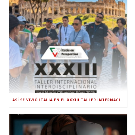
ASÍ SE VIVIÓ ITALIA EN EL XXXIII TALLER INTERNACIONAL INTERDISCIPLINAR