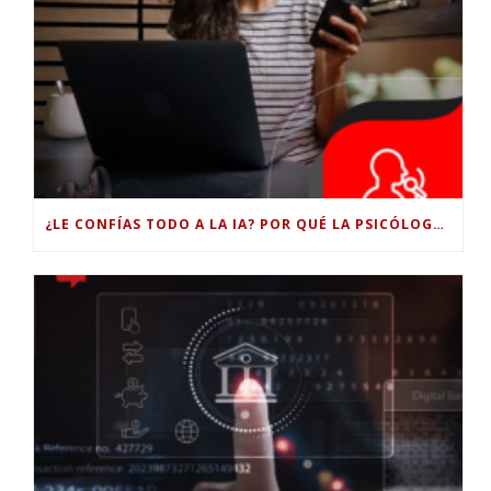
¿LE CONFÍAS TODO A LA IA? POR QUÉ LA PSICÓLOGA DICE QUE ESO PUEDE COSTARTE TUS PROPIAS HABILIDADES