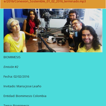
e/2016/Conexion_Sostenible_01_02_2016_terminado.mp3
BIOMIMESIS
Emisión #2
Fecha: 02/02/2016
Invitado: Maria Jose Leaño
Entidad: Biomimesis Colombia
Tema: Biomimesis