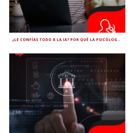
¿LE CONFÍAS TODO A LA IA? POR QUÉ LA PSICÓLOGA DICE QUE ESO PUEDE COSTARTE TUS PROPIAS HABILIDADES