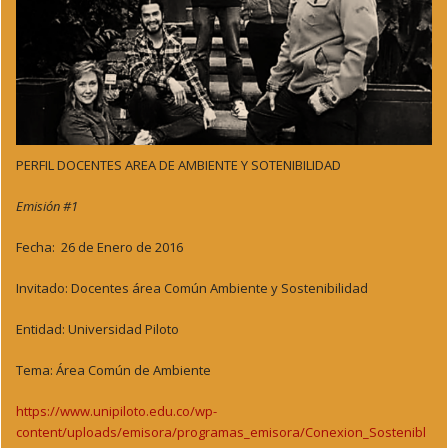
PERFIL DOCENTES AREA DE AMBIENTE Y SOTENIBILIDAD
Emisión #1
Fecha: 26 de Enero de 2016
Invitado: Docentes área Común Ambiente y Sostenibilidad
Entidad: Universidad Piloto
Tema: Área Común de Ambiente
https://www.unipiloto.edu.co/wp-
content/uploads/emisora/programas_emisora/Conexion_Sostenibl