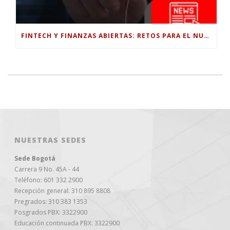
FINTECH Y FINANZAS ABIERTAS: RETOS PARA EL NUEVO GOBIERNO COLOMBIANO
NUESTRAS SEDES
Sede Bogotá
Carrera 9 No. 45A - 44
Teléfono: 601 332 2900
Recepción general: 310 895 8808
Pregrados: 310 383 1353
Posgrados PBX: 3322900
Educación continuada PBX: 3322900