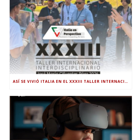
ASÍ SE VIVIÓ ITALIA EN EL XXXIII TALLER INTERNACIONAL INTERDISCIPLINAR