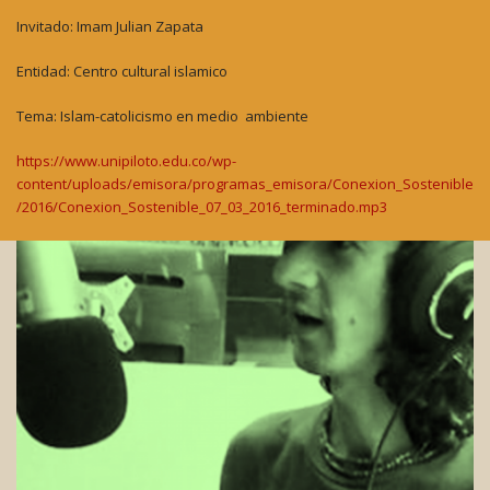
Invitado: Imam Julian Zapata
Entidad: Centro cultural islamico
Tema: Islam-catolicismo en medio ambiente
https://www.unipiloto.edu.co/wp-
content/uploads/emisora/programas_emisora/Conexion_Sostenible
/2016/Conexion_Sostenible_07_03_2016_terminado.mp3