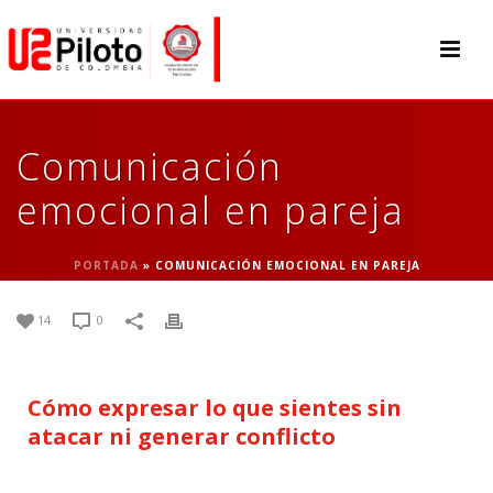
Comunicación
emocional en pareja
PORTADA
»
COMUNICACIÓN EMOCIONAL EN PAREJA
14
0
Cómo expresar lo que sientes sin
atacar ni generar conflicto