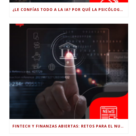
¿LE CONFÍAS TODO A LA IA? POR QUÉ LA PSICÓLOGA DICE QUE ESO PUEDE COSTARTE TUS PROPIAS HABILIDADES
FINTECH Y FINANZAS ABIERTAS: RETOS PARA EL NUEVO GOBIERNO COLOMBIANO