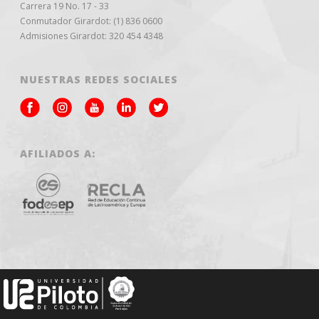
Carrera 19 No. 17 - 33
Conmutador Girardot: (1) 836 0600
Admisiones Girardot: 320 454 4348
NUESTRAS REDES SOCIALES
AFILIADOS A: