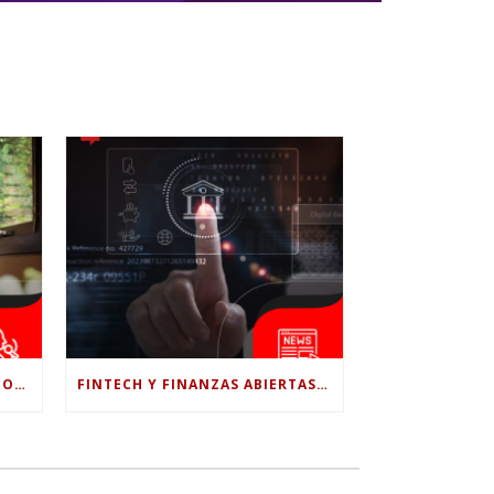
¿LE CONFÍAS TODO A LA IA? POR QUÉ LA PSICÓLOGA DICE QUE ESO PUEDE COSTARTE TUS PROPIAS HABILIDADES
FINTECH Y FINANZAS ABIERTAS: RETOS PARA EL NUEVO GOBIERNO COLOMBIANO