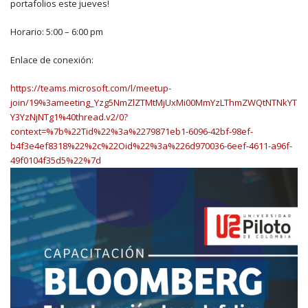
portafolios este jueves!
Horario: 5:00 – 6:00 pm
Enlace de conexión:
https://teams.microsoft.com/l/meetup-
join/19%3ameeting_Yzg5NmZlZTMtMjUxMi00MmYzLThmZWQtNTNkYT
Y3YzNjNTg1%40thread.v2/0?
context=%7b%22Tid%22%3a%2279871eb1-6096-42bf-98ef-
b4f3e4ef8318%22%2c%22Oid%22%3a%226d970036-6eef-4611-a96f-
49f0104f35d5%22%7d