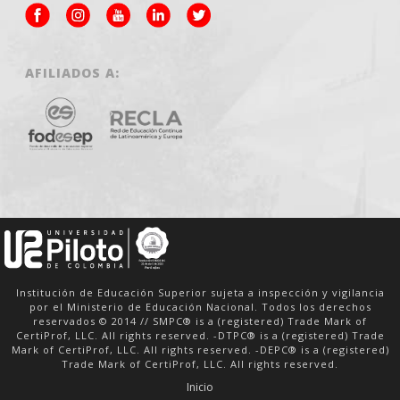
AFILIADOS A:
Institución de Educación Superior sujeta a inspección y vigilancia
por el Ministerio de Educación Nacional. Todos los derechos
reservados © 2014 // SMPC® is a (registered) Trade Mark of
CertiProf, LLC. All rights reserved. -DTPC® is a (registered) Trade
Mark of CertiProf, LLC. All rights reserved. -DEPC® is a (registered)
Trade Mark of CertiProf, LLC. All rights reserved.
Inicio