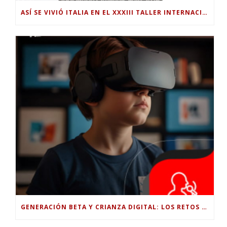
ASÍ SE VIVIÓ ITALIA EN EL XXXIII TALLER INTERNACIONAL INTERDISCIPLINAR
GENERACIÓN BETA Y CRIANZA DIGITAL: LOS RETOS DE CRIAR HIJOS EN LA ERA DE LA INTELIGENCIA ARTIFICIAL