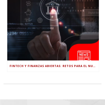
FINTECH Y FINANZAS ABIERTAS: RETOS PARA EL NUEVO GOBIERNO COLOMBIANO