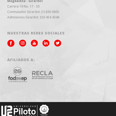
Magdalena - Girardot
Carrera 19 No. 17 - 33
Conmutador Girardot: (1) 836 0600
Admisiones Girardot: 320 454 4348
NUESTRAS REDES SOCIALES
AFILIADOS A: