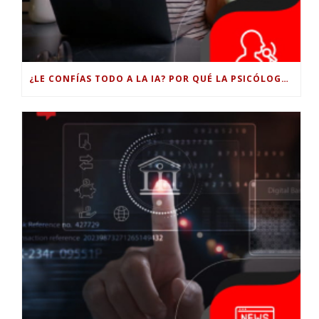
¿LE CONFÍAS TODO A LA IA? POR QUÉ LA PSICÓLOGA DICE QUE ESO PUEDE COSTARTE TUS PROPIAS HABILIDADES