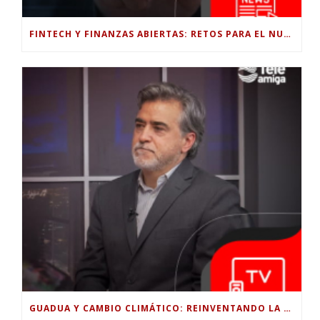
FINTECH Y FINANZAS ABIERTAS: RETOS PARA EL NUEVO GOBIERNO COLOMBIANO
GUADUA Y CAMBIO CLIMÁTICO: REINVENTANDO LA CONSTRUCCIÓN SOSTENIBLE EN COLOMBIA