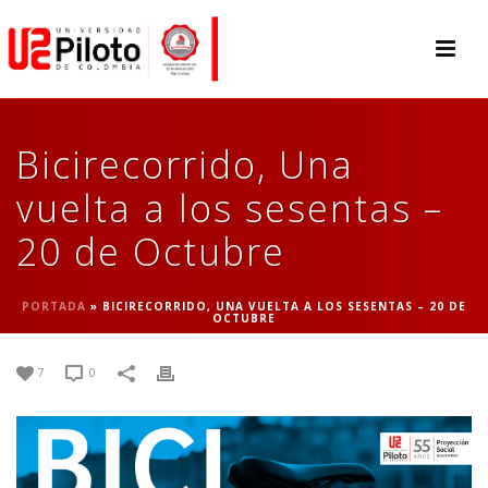
Bicirecorrido, Una
vuelta a los sesentas –
20 de Octubre
PORTADA
»
BICIRECORRIDO, UNA VUELTA A LOS SESENTAS – 20 DE
OCTUBRE
7
0