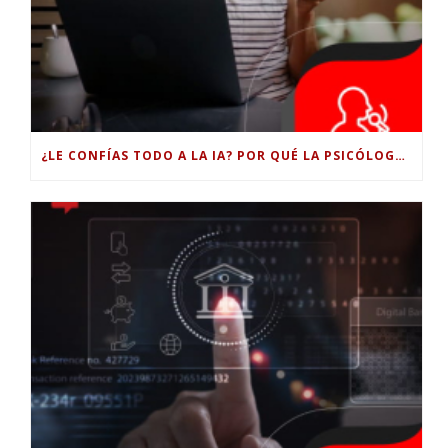
¿LE CONFÍAS TODO A LA IA? POR QUÉ LA PSICÓLOGA DICE QUE ESO PUEDE COSTARTE TUS PROPIAS HABILIDADES