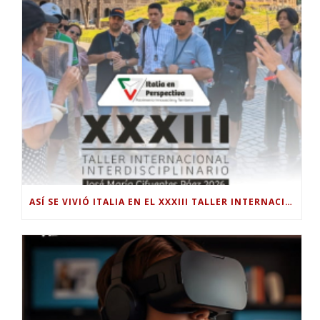
ASÍ SE VIVIÓ ITALIA EN EL XXXIII TALLER INTERNACIONAL INTERDISCIPLINAR