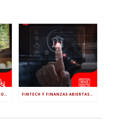
¿LE CONFÍAS TODO A LA IA? POR QUÉ LA PSICÓLOGA DICE QUE ESO PUEDE COSTARTE TUS PROPIAS HABILIDADES
FINTECH Y FINANZAS ABIERTAS: RETOS PARA EL NUEVO GOBIERNO COLOMBIANO