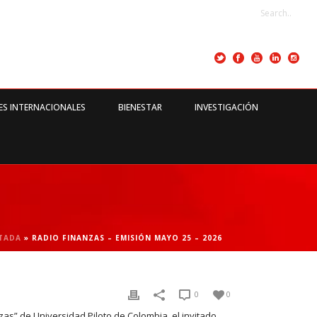
ES INTERNACIONALES
BIENESTAR
INVESTIGACIÓN
TADA
»
RADIO FINANZAS – EMISIÓN MAYO 25 – 2026
0
0
zas” de Universidad Piloto de Colombia, el invitado