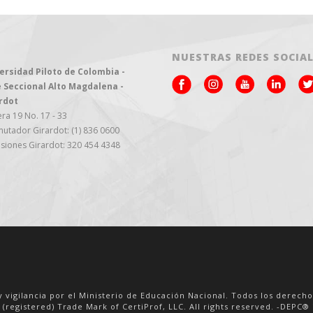
NUESTRAS REDES SOCIA
ersidad Piloto de Colombia -
 Seccional Alto Magdalena -
rdot
ra 19 No. 17 - 33
utador Girardot: (1) 836 0600
siones Girardot: 320 454 4348
y vigilancia por el Ministerio de Educación Nacional. Todos los derech
 (registered) Trade Mark of CertiProf, LLC. All rights reserved. -DEPC® i