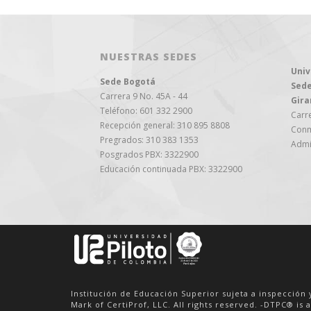
NUESTRAS SEDES
Univ
Sede Bogotá
Sede
Carrera 9 No. 45A - 44
Gira
Teléfono: 601 332 2900
Carre
Recepción general: 310 895 8808
Conm
Pregrados: 310 383 1353
Admi
Posgrados PBX: 3322900
Educación continuada PBX: 3322900
Institución de Educación Superior sujeta a inspección 
Mark of CertiProf, LLC. All rights reserved. -DTPC® is a