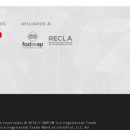
LES
AFILIADOS A:
os reservados © 2014 // SMPC® is a (registered) Trade
s a (registered) Trade Mark of CertiProf, LLC. All