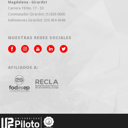
Magdalena - Girardot
Carrera 19 No. 17 - 33
Conmutador Girardot: (1) 836 0600
Admisiones Girardot: 320 454 4348
NUESTRAS REDES SOCIALES
AFILIADOS A: