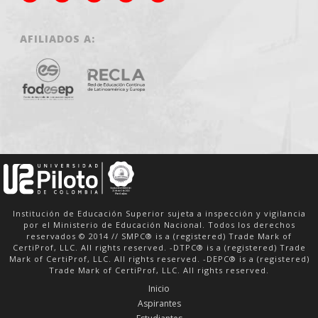
AFILIADOS A:
Institución de Educación Superior sujeta a inspección y vigilancia
por el Ministerio de Educación Nacional. Todos los derechos
reservados © 2014 // SMPC® is a (registered) Trade Mark of
CertiProf, LLC. All rights reserved. -DTPC® is a (registered) Trade
Mark of CertiProf, LLC. All rights reserved. -DEPC® is a (registered)
Trade Mark of CertiProf, LLC. All rights reserved.
Inicio
Aspirantes