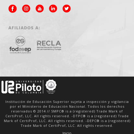
AFILIADOS A:
Institución de Educación Superior sujeta a inspección y vigilancia
por el Ministerio de Educación Nacional. Todos los derechos
reservados © 2014 // SMPC® is a (registered) Trade Mark of
CertiProf, LLC. All rights reserved. -DTPC® is a (registered) Trade
Mark of CertiProf, LLC. All rights reserved. -DEPC® is a (registered)
Trade Mark of CertiProf, LLC. All rights reserved.
Inicio