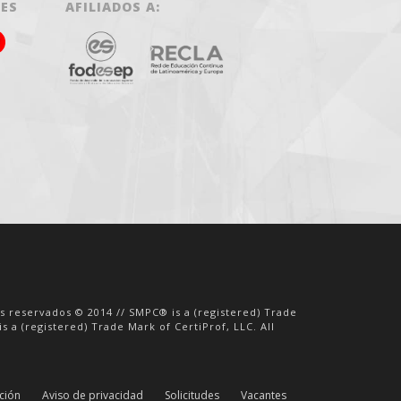
LES
AFILIADOS A:
os reservados © 2014 // SMPC® is a (registered) Trade
s a (registered) Trade Mark of CertiProf, LLC. All
ación
Aviso de privacidad
Solicitudes
Vacantes