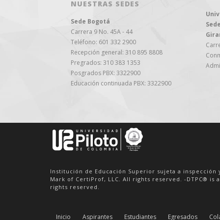
NUESTRAS SEDES
Univ
Sede Bogotá
Sede
Carrera 9 No. 45A - 44
Gira
Teléfono: 601 332 2900
Carre
Recepción general: 310 895 8808
Conm
Pregrados: 310 383 1353
Admi
Posgrados PBX: 3322900
Educación continuada PBX: 3322900
Institución de Educación Superior sujeta a inspección 
Mark of CertiProf, LLC. All rights reserved. -DTPC® is a
rights reserved.
Inicio
Aspirantes
Estudiantes
Egresados
Col