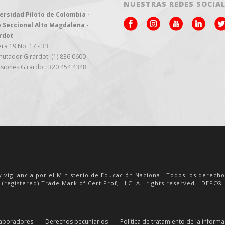
NUESTRAS REDES SOCIA
ersidad Piloto de Colombia -
 Seccional Alto Magdalena -
rdot
ra 19 No. 17 - 33
utador Girardot: (1) 836 0600
siones Girardot: 320 454 4348
y vigilancia por el Ministerio de Educación Nacional. Todos los derech
 (registered) Trade Mark of CertiProf, LLC. All rights reserved. -DEPC® i
aboradores
Derechos pecuniarios
Política de tratamiento de la inform