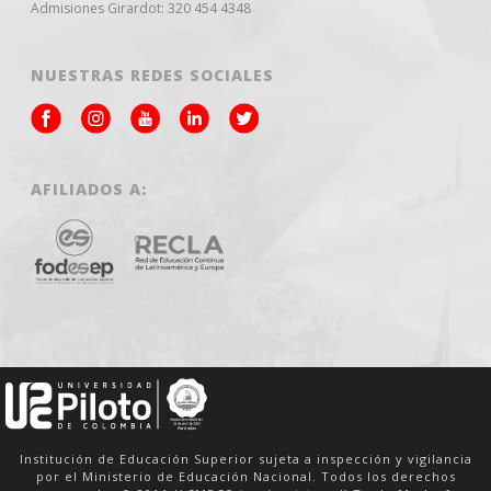
Admisiones Girardot: 320 454 4348
NUESTRAS REDES SOCIALES
AFILIADOS A:
Institución de Educación Superior sujeta a inspección y vigilancia
por el Ministerio de Educación Nacional. Todos los derechos