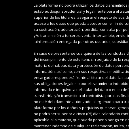
La plataforma no podrá utilizar los datos transmitidos
establecidosjurisprudencial y legalmente para el trata
superior de los titulares; asegurar el respeto de sus 
acceso a los datos que pueda acceder con el fin de cum
su sustracción, adulteración, pérdida, consulta por pe
y/o transmisión a terceros, venta, intercambio, envío,
lainformación entregada por otros usuarios, subsidia
En caso de presentarse cualquiera de las conductas de
del incumplimiento de este ítem, sin perjuicio de la r
materia de habeas data y protección de datos personal
información, así como, con sus respectivas modificaci
encargado responderá frente al titular del dato, las a
sus obligaciones legales o por el tratamiento indebido
informada e inequívoca del titular del dato o en su def
transferirla y/o transmitirla al contratista para las f
no esté debidamente autorizado o legitimado para trata
plataforma por los daños y perjuicios que sean genera
no podrá ser superior a cinco (05) días calendario co
aplicable a la materia, que pueda poner o ponga en rie
mantener indemne de cualquier reclamación, multa, san