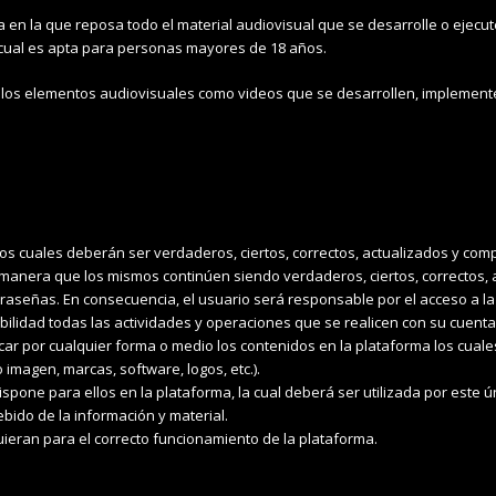
a en la que reposa todo el material audiovisual que se desarrolle o ejecut
a cual es apta para personas mayores de 18 años.
los elementos audiovisuales como videos que se desarrollen, implementen
os cuales deberán ser verdaderos, ciertos, correctos, actualizados y comp
 manera que los mismos continúen siendo verdaderos, ciertos, correctos, 
ntraseñas. En consecuencia, el usuario será responsable por el acceso a l
bilidad todas las actividades y operaciones que se realicen con su cuenta
ificar por cualquier forma o medio los contenidos en la plataforma los cuale
imagen, marcas, software, logos, etc.).
ispone para ellos en la plataforma, la cual deberá ser utilizada por este 
bido de la información y material.
quieran para el correcto funcionamiento de la plataforma.