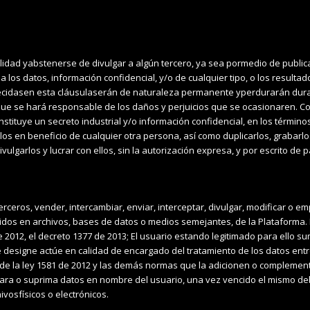
lidad yabstenerse de divulgar a algún tercero, ya sea pormedio de public
 los datos, información confidencial, y/o de cualquier tipo, o los resulta
ecidasen esta cláusulaserán de naturaleza permanente yperdurarán duran
 que se hará responsable de los daños y perjuicios que se ocasionaren. C
stituye un secreto industrial y/o información confidencial, en los término
arlos en beneficio de cualquier otra persona, así como duplicarlos, grabarlo
ulgarlos y lucrar con ellos, sin la autorización expresa, y por escrito de p
erceros, vender, intercambiar, enviar, interceptar, divulgar, modificar o em
dos en archivos, bases de datos o medios semejantes, de la Plataforma. 
e 2012, el decreto 1377 de 2013; El usuario estando legitimado para ello s
e designe actúe en calidad de encargado del tratamiento de los datos ent
18 de la ley 1581 de 2012 y las demás normas que la adicionen o complemen
ulara o suprima datos en nombre del usuario, una vez vencido el mismo debe
vosfísicos o electrónicos.