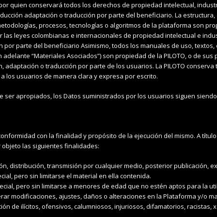
por quien conservará todos los derechos de propiedad intelectual, industr
roducción adaptación o traducción por parte del beneficiario. La estructura
metodologías, procesos, tecnologías o algoritmos de la plataforma son
as leyes colombianas e internacionales de propiedad intelectual e industr
n por parte del beneficiario Asimismo, todos los manuales de uso, textos,
 adelante “Materiales Asociados”) son propiedad de la PILOTO, o de sus
ión, adaptación o traducción por parte de los usuarios. La PILOTO conserva
a los usuarios de manera clara y expresa por escrito.
e ser apropiados, los Datos suministrados por los usuarios siguen siendo
conformidad con la finalidad y propósito de la ejecución del mismo. A títul
 objeto las siguientes finalidades:
ión, distribución, transmisión por cualquier medio, posterior publicación, 
ial, pero sin limitarse el material en ella contenida.
pecial, pero sin limitarse a menores de edad que no estén aptos para la util
rar modificaciones, ajustes, daños o alteraciones en la Plataforma y/o mat
ión de ilícitos, ofensivos, calumniosos, injuriosos, difamatorios, racista