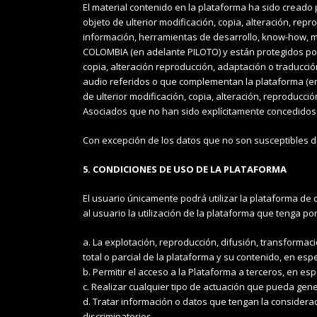
El material contenido en la plataforma ha sido creado 
objeto de ulterior modificación, copia, alteración, rep
información, herramientas de desarrollo, know-how, 
COLOMBIA (en adelante PILOTO) y están protegidos por l
copia, alteración reproducción, adaptación o traducció
audio referidos o que complementan la plataforma (en
de ulterior modificación, copia, alteración, reproducc
Asociados que no han sido explícitamente concedidos 
Con excepción de los datos que no son susceptibles d
5. CONDICIONES DE USO DE LA PLATAFORMA
El usuario únicamente podrá utilizar la plataforma de 
al usuario la utilización de la plataforma que tenga por
a. La explotación, reproducción, difusión, transformac
total o parcial de la plataforma y su contenido, en espec
b. Permitir el acceso a la Plataforma a terceros, en es
c. Realizar cualquier tipo de actuación que pueda gene
d. Tratar información o datos que tengan la considerac
discriminatorios.