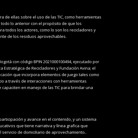
era de ellas sobre el uso de las TIC, como herramientas
todo lo anterior con el propósito de que los
ra todos los actores, como lo son los recicladores y
iente de los residuos aprovechables.
 Bogotá con código BPIN 2021000100494, ejecutado por
a Estratégica de Recicladores y Fundación Avina; el
licación que incorpora elementos de juego tales como
icio a través de interacciones con herramientas
se capaciten en manejo de las TIC para brindar una
articipación y avance en el contenido, y un sistema
cativos que tiene narrativa y línea grafica que
l servicio de domiciliario de aprovechamiento..