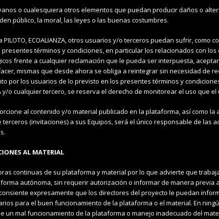
royanos o cualesquiera otros elementos que puedan producir daños o alter
orden público, la moral, las leyes o las buenas costumbres.
la PILOTO, ECOALIANZA, otros usuarios y/o terceros puedan sufrir, como c
 presentes términos y condiciones, en particular los relacionados con lo
cos frente a cualquier reclamación que le pueda ser interpuesta, acepta
acer, mismas que desde ahora se obliga a reintegrar sin necesidad de req
to por los usuarios de lo previsto en los presentes términos y condiciones
 y/o cualquier tercero, se reserva
el derecho de monitorear el uso que el u
orcione al contenido y/o material publicado en la plataforma, así como la
e terceros (invitaciones) a sus Equipos, será el único responsable de las 
s.
CIONES AL MATERIAL
joras continuas de su plataforma y material por lo que advierte que traba
orma autónoma, sin requerir autorización o informar de manera previa al u
consiente expresamente que los directores del proyecto le puedan informa
arios para el
buen funcionamiento de la plataforma o el material. En ning
de un mal funcionamiento de la plataforma o manejo inadecuado del mate