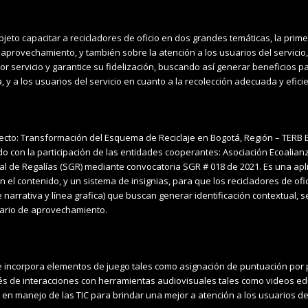
bjeto capacitar a recicladores de oficio en dos grandes temáticas, la prim
 aprovechamiento, y también sobre la atención a los usuarios del servicio, 
r servicio y garantice su fidelización, buscando así generar beneficios pa
 y a los usuarios del servicio en cuanto a la recolección adecuada y efic
oyecto: Transformación del Esquema de Reciclaje en Bogotá, Región – TERB
o con la participación de las entidades cooperantes: Asociación Ecoalianz
ral de Regalías (SGR) mediante convocatoria SGR # 018 de 2021. Es una ap
 el contenido, y un sistema de insignias, para que los recicladores de of
narrativa y línea grafica) que buscan generar identificación contextual, 
liario de aprovechamiento.
e incorpora elementos de juego tales como asignación de puntuación por p
avés de interacciones con herramientas audiovisuales tales como videos edu
 en manejo de las TIC para brindar una mejor a atención a los usuarios de