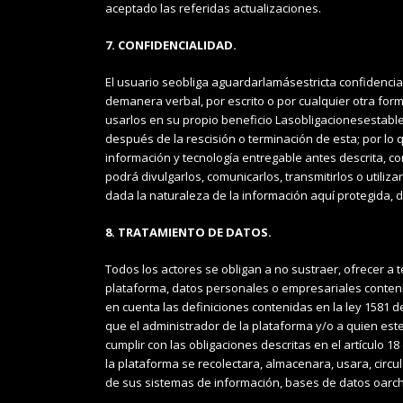
aceptado las referidas actualizaciones.
7. CONFIDENCIALIDAD.
El usuario seobliga aguardarlamásestricta confidencia
demanera verbal, por escrito o por cualquier otra forma
usarlos en su propio beneficio Lasobligacionesestabl
después de la rescisión o terminación de esta; por lo
información y tecnología entregable antes descrita, con
podrá divulgarlos, comunicarlos, transmitirlos o utiliz
dada la naturaleza de la información aquí protegida, div
8. TRATAMIENTO DE DATOS.
Todos los actores se obligan a no sustraer, ofrecer a t
plataforma, datos personales o empresariales conteni
en cuenta las definiciones contenidas en la ley 1581 d
que el administrador de la plataforma y/o a quien est
cumplir con las obligaciones descritas en el artículo 
la plataforma se recolectara, almacenara, usara, circ
de sus sistemas de información, bases de datos oarchi