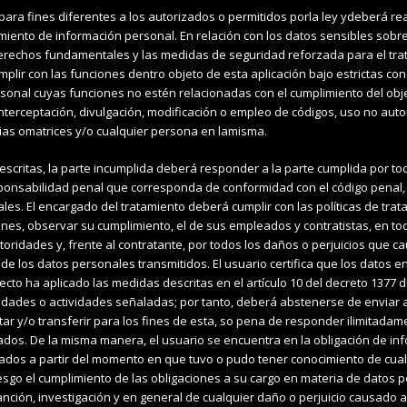
 para fines diferentes a los autorizados o permitidos porla ley ydeberá r
miento de información personal. En relación con los datos sensibles sobre
derechos fundamentales y las medidas de seguridad reforzada para el trata
plir con las funciones dentro objeto de esta aplicación bajo estrictas co
rsonal cuyas funciones no estén relacionadas con el cumplimiento del obje
 interceptación, divulgación, modificación o empleo de códigos, uso no aut
rias omatrices y/o cualquier persona en lamisma.
scritas, la parte incumplida deberá responder a la parte cumplida por tod
esponsabilidad penal que corresponda de conformidad con el código penal, 
es. El encargado del tratamiento deberá cumplir con las políticas de trat
ones, observar su cumplimiento, el de sus empleados y contratistas, en to
utoridades y, frente al contratante, por todos los daños o perjuicios que c
 de los datos personales transmitidos. El usuario certifica que los datos 
ecto ha aplicado las medidas descritas en el artículo 10 del decreto 1377 
inalidades o actividades señaladas; por tanto, deberá abstenerse de enviar
r y/o transferir para los fines de esta, so pena de responder ilimitadament
dos. De la misma manera, el usuario se encuentra en la obligación de inf
ntados a partir del momento en que tuvo o pudo tener conocimiento de cual
sgo el cumplimiento de las obligaciones a su cargo en materia de datos pe
ción, investigación y en general de cualquier daño o perjuicio causado a