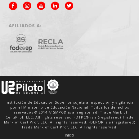
AFILIADOS A:
Institución de Educación Superior sujeta a inspección y vigilancia
por el Ministerio de Educación Nacional. Todos los derechos
reservados © 2014 // SMPC® is a (registered) Trade Mark of
CertiProf, LLC. All rights reserved. -DTPC® is a (registered) Trade
Mark of CertiProf, LLC. All rights reserved. -DEPC® is a (registered)
Trade Mark of CertiProf, LLC. All rights reserved.
Inicio